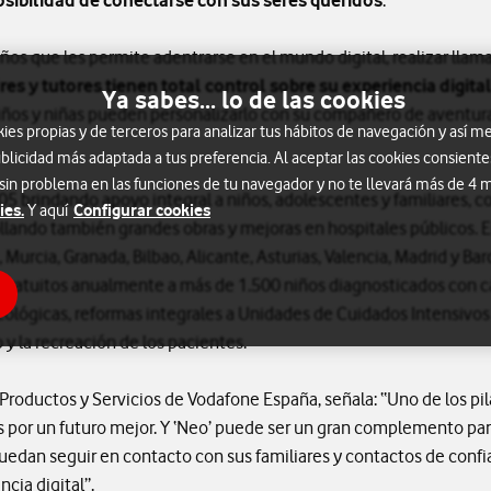
osibilidad de conectarse con sus seres queridos
.
ños que les permite adentrarse en el mundo digital, realizar llam
res y tutores tienen total control sobre su experiencia digita
Ya sabes... lo de las cookies
niños y niñas pueden personalizarlo con su compañero de aventur
s propias y de terceros para analizar tus hábitos de navegación y así me
blicidad más adaptada a tus preferencia. Al aceptar las cookies consiente
 sin problema en las funciones de tu navegador y no te llevará más de 4
5 brindando apoyo integral a niños, adolescentes y familiares, c
ies.
Configurar cookies
Y aquí
rollando también grandes obras y mejoras en hospitales públicos. 
 Murcia, Granada, Bilbao, Alicante, Asturias, Valencia, Madrid y B
s gratuitos anualmente a más de 1.500 niños diagnosticados con 
lógicas, reformas integrales a Unidades de Cuidados Intensivos 
o y la recreación de los pacientes.
e Productos y Servicios de Vodafone España, señala: “Uno de los p
s por un futuro mejor. Y ‘Neo’ puede ser un gran complemento para
puedan seguir en contacto con sus familiares y contactos de conf
ncia digital”.