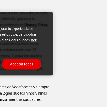
adas, enviar mensajes,
emojis
,
l
. Además, gracias a la
as preferido de
Disney, Pixar,
jorar tu experiencia de
s estos usos, pero podrás
Ver
 minutos. Aquí puedes
on asistencia emocional,
En colaboración con 13
arcelona, Fundación Aladina
cáncer, realizando también
Aceptar todas
y creando salas de juegos,
ilares de Vodafone es y siempre
 lograr que los niños y niñas
ianza mientras sus padres