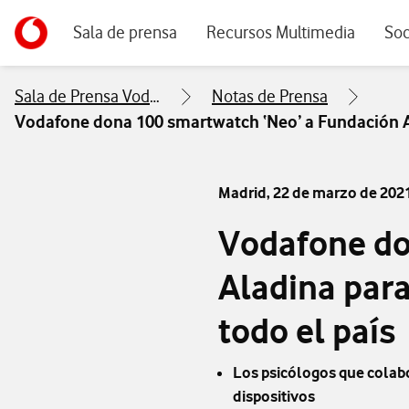
Menu navegación principal. Para dispositivos de escrito
Ir a la pagina principal de vodafone.es
Sala de prensa
Recursos Multimedia
Soc
Sala de Prensa Vodafone
Notas de Prensa
Vodafone dona 100 smartwatch ‘Neo’ a Fundación Al
Madrid,
22 de marzo de 202
Vodafone do
Aladina para
todo el país
Los psicólogos que colabo
dispositivos