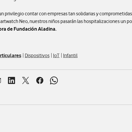
 un privilegio contar con empresas tan solidarias y comprometida
rtwatch Neo, nuestros niños pasarán las hospitalizaciones un 
ora de Fundación Aladina.
rticulares
Dispositivos
IoT
Infantil
brir ventana para compartir en mail
Abrir ventana para compartir en linkedin
Abrir ventana para compartir en twitter
Abrir ventana para compartir en facebook
Abrir ventana para compartir en whats