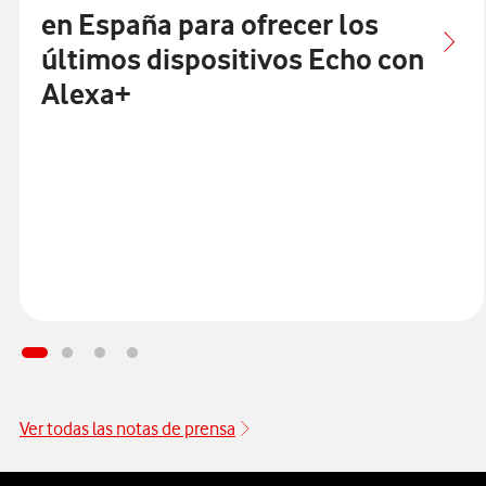
en España para ofrecer los
últimos dispositivos Echo con
Alexa+
Ver todas las notas de prensa
Pie de página de Vodafone