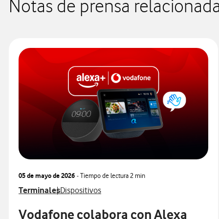
Notas de prensa relacionad
05 de mayo de 2026
- Tiempo de lectura
2 min
Ver más notas de prensa relacionados con
Ver más notas de prensa relacionados con
Terminales
Dispositivos
Vodafone colabora con Alexa