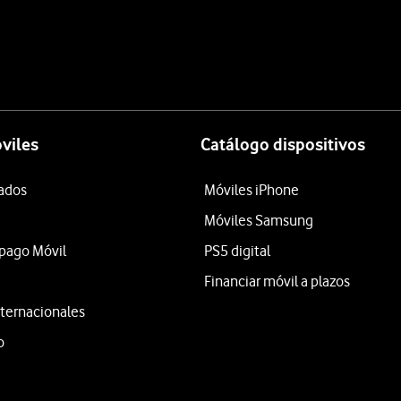
viles
Catálogo dispositivos
tados
Móviles iPhone
Móviles Samsung
epago Móvil
PS5 digital
Financiar móvil a plazos
ternacionales
o