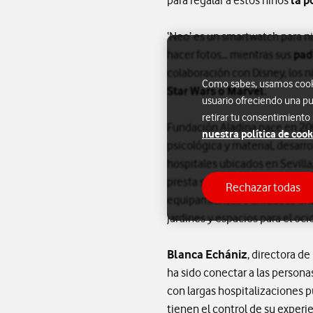
para regalar a estos niños
la p
‘Neo’ es un smartwatch para ni
hacer fotos… mientras sus
pad
colaboración con Disney, los 
Como sabes, usamos cookie
Star Wars o Marvel.
usuario ofreciendo una pu
retirar tu consentimiento
Fundación Aladina nace en 200
nuestra política de cook
psicológica y material, desar
hospitales ubicados en Sevilla,
presta servicios profesionale
Rechazar todas
equipamientos a unidades onco
jardines y espacios para el oci
Blanca Echániz
, directora d
ha sido conectar a las persona
con largas hospitalizaciones 
tienen el control de su experie