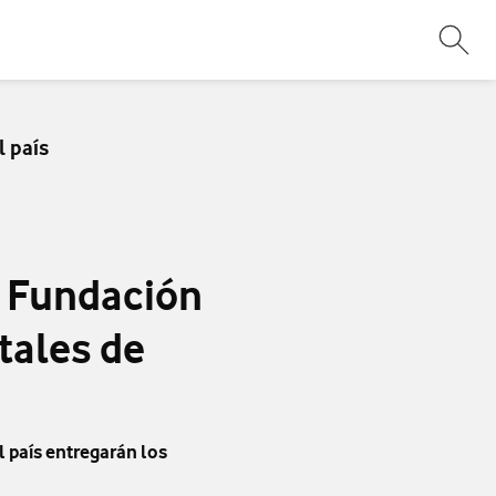
Abri
l país
a Fundación
tales de
l país entregarán los