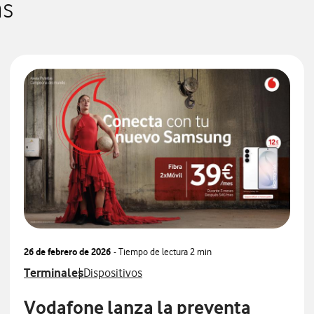
as
26 de febrero de 2026
- Tiempo de lectura
2 min
Ver más notas de prensa relacionados con
Ver más notas de prensa relacionados con
Terminales
Dispositivos
Vodafone lanza la preventa