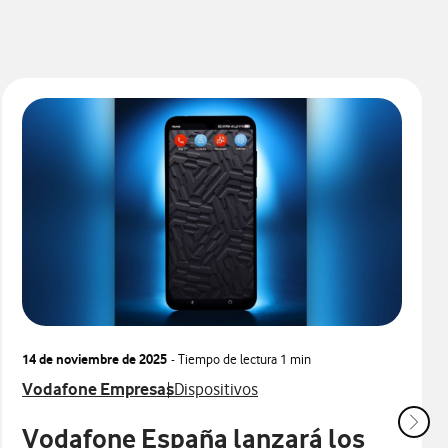
14 de noviembre de 2025
- Tiempo de lectura
1 min
Ver más notas de prensa relacionados con
Ver más notas de prensa relacionados c
Vodafone Empresas
Dispositivos
Vodafone España lanzará los