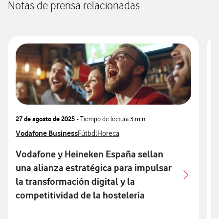
Notas de prensa relacionadas
27 de agosto de 2025
- Tiempo de lectura
3 min
0
Ver más notas de prensa relacionados con
Vodafone Business
Ver más notas de prensa relacionados con
Ver más notas de prensa relacionados c
V
V
Fútbol
Horeca
Vodafone y Heineken España sellan
una alianza estratégica para impulsar
c
la transformación digital y la
competitividad de la hostelería
n