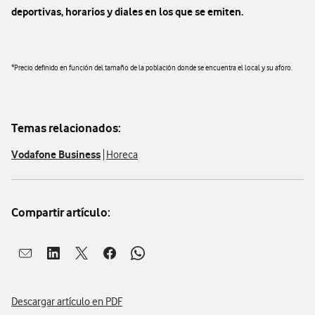
deportivas, horarios y diales en los que se emiten.
*Precio definido en función del tamaño de la población donde se encuentra el local y su aforo.
Temas relacionados:
Vodafone Business
Horeca
Compartir artículo:
Abrir ventana para compartir en mail
Abrir ventana para compartir en linkedin
Abrir ventana para compartir en twitter
Abrir ventana para compartir en facebook
Abrir ventana para compartir en whatsap
Descargar artículo en PDF