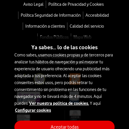
Aviso Legal
Política de Privacidad y Cookies
Política Seguridad de Información
Accesibilidad
Información a clientes
Calidad del servicio
Fondos Públicos
Mapa Web
Ya sabes... lo de las cookies
Como sabes, usamos cookies propias y de terceros para
© 2026 Vodafone España S.A.U.
analizar tus hábitos de navegación y así mejorar tu
Avda. América 115, 28042 Madrid
experiencia de usuario ofreciendo una publicidad más
adaptada a tus preferencia. Al aceptar las cookies
consientes estos usos, pero podrás retirar tu
consentimiento sin problema en las funciones de tu
navegador y no te llevará más de 4 minutos. Aquí
Ver nuestra política de cookies.
puedes
Y aquí
Configurar cookies
Aceptar todas