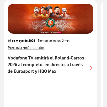
19 de mayo de 2026
- Tiempo de lectura
2 min
2
Ver más notas de prensa relacionados con
Particulares
Ver más notas de prensa relacionados con
V
P
Contenidos
Vodafone TV emitirá el Roland-Garros
2026 al completo, en directo, a través
c
de Eurosport y HBO Max