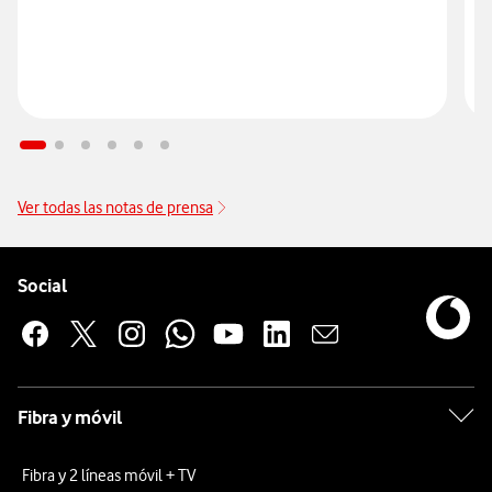
Ver todas las notas de prensa
Pie de página de Vodafone
Enlaces a las redes sociales de Vodafone
Social
Fibra y móvil
Fibra y 2 líneas móvil + TV