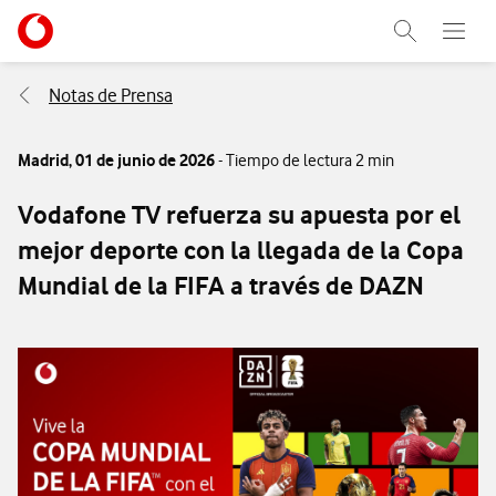
Menu nave
Ir a la pagina principal de vodafone.es
Abrir buscad
Abre e
Menu navegación Segmento
Notas de Prensa
Madrid,
01 de junio de 2026
- Tiempo de lectura 2 min
Vodafone TV refuerza su apuesta por el
mejor deporte con la llegada de la Copa
Mundial de la FIFA a través de DAZN