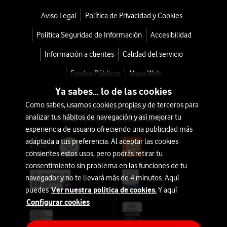
Aviso Legal
Política de Privacidad y Cookies
Política Seguridad de Información
Accesibilidad
Información a clientes
Calidad del servicio
Fondos Públicos
Mapa Web
Ya sabes... lo de las cookies
Como sabes, usamos cookies propias y de terceros para
© 2026 Vodafone España S.A.U.
analizar tus hábitos de navegación y así mejorar tu
Avda. América 115, 28042 Madrid
experiencia de usuario ofreciendo una publicidad más
adaptada a tus preferencia. Al aceptar las cookies
consientes estos usos, pero podrás retirar tu
consentimiento sin problema en las funciones de tu
navegador y no te llevará más de 4 minutos. Aquí
Ver nuestra política de cookies.
puedes
Y aquí
Configurar cookies