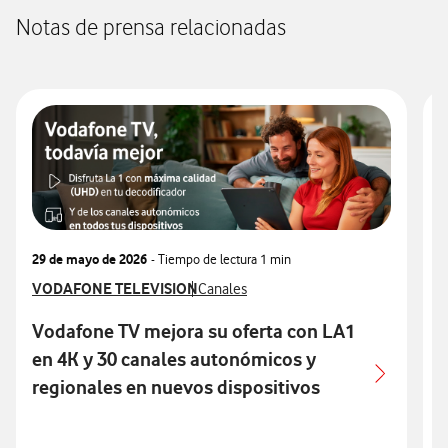
Notas de prensa relacionadas
29 de mayo de 2026
- Tiempo de lectura
1 min
2
Ver más notas de prensa relacionados con
VODAFONE TELEVISION
Ver más notas de prensa relacionados c
V
P
Canales
Vodafone TV mejora su oferta con LA1
en 4K y 30 canales autonómicos y
regionales en nuevos dispositivos