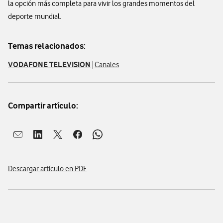
la opción más completa para vivir los grandes momentos del
deporte mundial.
Temas relacionados:
VODAFONE TELEVISION
Canales
Compartir artículo:
Abrir ventana para compartir en mail
Abrir ventana para compartir en linkedin
Abrir ventana para compartir en twitter
Abrir ventana para compartir en facebook
Abrir ventana para compartir en whatsap
Descargar artículo en PDF