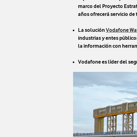
marco del
Proyecto Estra
años ofrecerá servicio de
La solución
Vodafone Wat
industrias y entes público
la información con herram
Vodafone es líder del seg