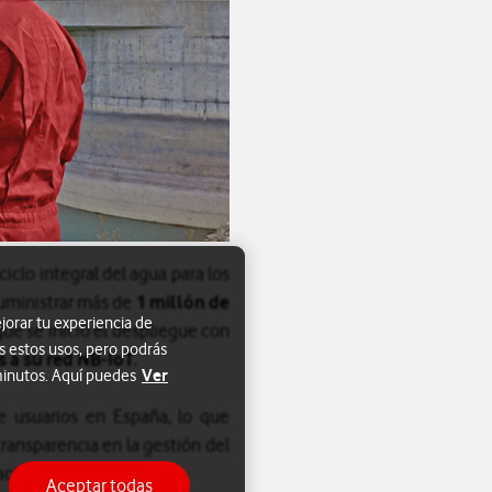
iclo integral del agua para los
uministrar más de
1 millón de
jorar tu experiencia de
ue se inició el despliegue con
s estos usos, pero podrás
 a su red NB-IoT
.
Ver
 minutos. Aquí puedes
e usuarios en España, lo que
ransparencia en la gestión del
ación técnica.
Aceptar todas