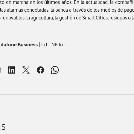
to en marcha en los últimos años. En la actualidad, la compañía
las alarmas conectadas, la banca a través de los medios de pago, 
 renovables, la agricultura, la gestión de Smart Cities, residuos o l
dafone Business
IoT
NB-IoT
brir ventana para compartir en mail
Abrir ventana para compartir en linkedin
Abrir ventana para compartir en twitter
Abrir ventana para compartir en facebook
Abrir ventana para compartir en whats
as