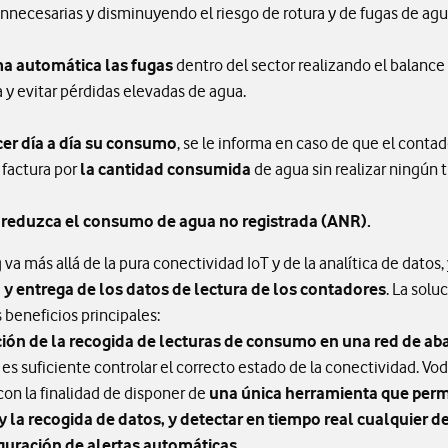
innecesarias y disminuyendo el riesgo de rotura y de fugas de agu
rma automática las fugas
dentro del sector realizando el balance 
 y evitar pérdidas elevadas de agua.
er día a día su consumo
, se le informa en caso de que el conta
e factura por
la cantidad consumida
de agua sin realizar ningún 
 reduzca el consumo de agua no registrada (ANR).
a más allá de la pura conectividad IoT y de la analítica de datos
a y entrega de los datos de lectura de los contadores
. La solu
 beneficios principales:
ción de la recogida de lecturas de consumo en una red de ab
 es suficiente controlar el correcto estado de la conectividad. V
on la finalidad de disponer de
una única herramienta que perm
y la recogida de datos, y detectar en tiempo real cualquier 
iguración de alertas automáticas.