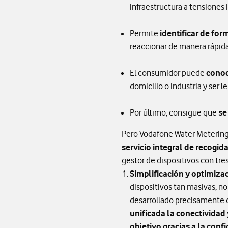
infraestructura a tensiones 
Permite
identificar de fo
reaccionar de manera rápida
El consumidor puede
conoc
domicilio o industria y ser l
Por último, consigue que
se
Pero Vodafone Water Metering v
servicio integral de recogid
gestor de dispositivos con tres
Simplificación y optimiza
dispositivos tan masivas, no
desarrollado precisamente c
unificada la conectividad 
objetivo gracias a la conf