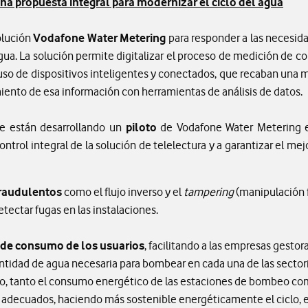
a propuesta integral para modernizar el ciclo del agua
olución
Vodafone Water Metering
para responder a las necesida
gua. La solución permite digitalizar el proceso de medición de c
uso de dispositivos inteligentes y conectados, que recaban una 
miento de esa información con herramientas de análisis de datos.
 están desarrollando un
piloto
de Vodafone Water Metering
ntrol integral de la solución de telelectura y a garantizar el mejo
fraudulentos
como el flujo inverso y el
tampering
(manipulación 
tectar fugas en las instalaciones.
 de consumo de los usuarios
, facilitando a las empresas gestor
ntidad de agua necesaria para bombear en cada una de las sectori
, tanto el consumo energético de las estaciones de bombeo como
 adecuados, haciendo más sostenible energéticamente el ciclo, e