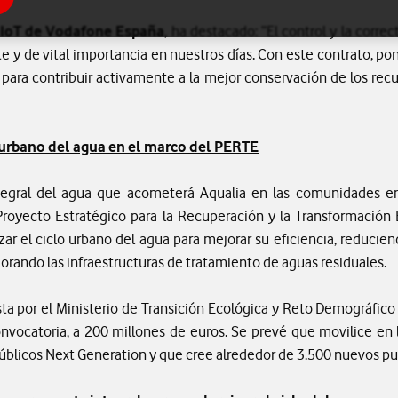
e IoT de Vodafone España
, ha destacado: “El control y la corre
e y de vital importancia en nuestros días. Con este contrato, 
a para contribuir activamente a la mejor conservación de los recu
 urbano del agua en el marco del PERTE
 integral del agua que acometerá Aqualia en las comunidades e
Proyecto Estratégico para la Recuperación y la Transformación
r el ciclo urbano del agua para mejorar su eficiencia, reducien
orando las infraestructuras de tratamiento de aguas residuales.
ista por el Ministerio de Transición Ecológica y Reto Demográfic
nvocatoria, a 200 millones de euros. Se prevé que movilice en 
úblicos Next Generation y que cree alrededor de 3.500 nuevos pu