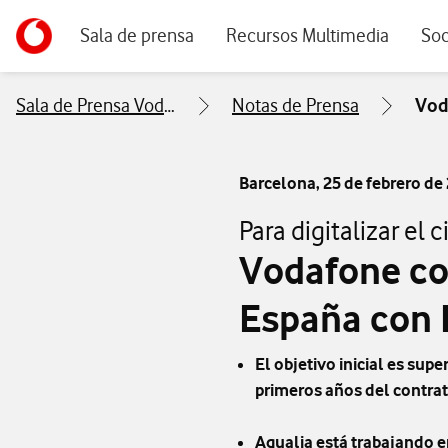
Menu navegación principal. Para dispositivos de escrito
Ir a la pagina principal de vodafone.es
Sala de prensa
Recursos Multimedia
Soc
Sala de Prensa Vodafone
Notas de Prensa
Vod
Barcelona,
25 de febrero de
Para digitalizar el
Vodafone co
España con I
El objetivo inicial es su
primeros años del contra
Aqualia está trabajando en