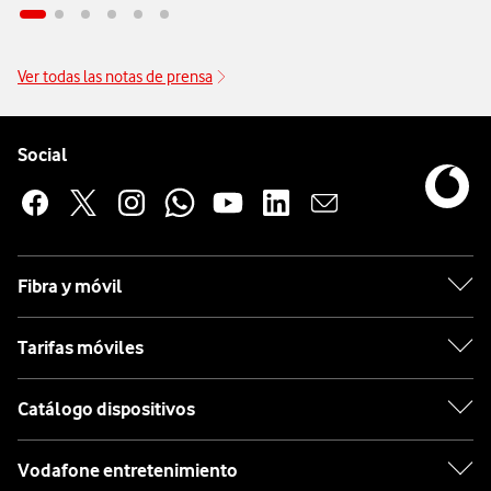
Ver todas las notas de prensa
Pie de página de Vodafone
Enlaces a las redes sociales de Vodafone
Social
Fibra y móvil
Tarifas móviles
Catálogo dispositivos
Vodafone entretenimiento