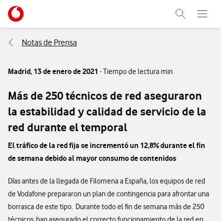
Menu nave
Ir a la pagina principal de vodafone.es
Abrir buscad
Abre e
Menu navegación Segmento
Notas de Prensa
Madrid,
13 de enero de 2021
- Tiempo de lectura min
Más de 250 técnicos de red aseguraron
la estabilidad y calidad de servicio de la
red durante el temporal
El tráfico de la red fija se incrementó un 12,8% durante el fin
de semana debido al mayor consumo de contenidos
Días antes de la llegada de Filomena a España, los equipos de red
de Vodafone prepararon un plan de contingencia para afrontar una
borrasca de este tipo. Durante todo el fin de semana más de 250
técnicos han asegurado el correcto funcionamiento de la red en