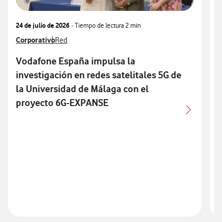
24 de julio de 2026
- Tiempo de lectura
2 min
0
Ver más notas de prensa relacionados con
Corporativo
Ver más notas de prensa relacionados con
V
T
Red
Vodafone España impulsa la
investigación en redes satelitales 5G de
la Universidad de Málaga con el
l
proyecto 6G-EXPANSE