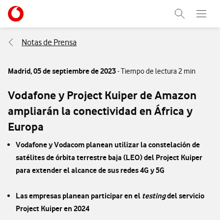
Menu nave
Ir a la pagina principal de vodafone.es
Abrir buscad
Abre e
Menu navegación Segmento
Notas de Prensa
Madrid,
05 de septiembre de 2023
- Tiempo de lectura 2 min
Vodafone y Project Kuiper de Amazon
ampliarán la conectividad en África y
Europa
Vodafone y Vodacom planean utilizar la constelación de
satélites de órbita terrestre baja (LEO) del Project Kuiper
para extender el alcance de sus redes 4G y 5G
Las empresas planean participar en el
testing
del servicio
Project Kuiper en 2024