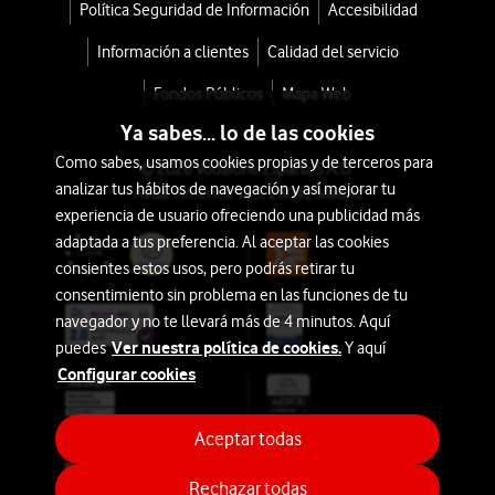
Política Seguridad de Información
Accesibilidad
Información a clientes
Calidad del servicio
Fondos Públicos
Mapa Web
Ya sabes... lo de las cookies
Como sabes, usamos cookies propias y de terceros para
© 2026 Vodafone España S.A.U.
analizar tus hábitos de navegación y así mejorar tu
Avda. América 115, 28042 Madrid
experiencia de usuario ofreciendo una publicidad más
adaptada a tus preferencia. Al aceptar las cookies
consientes estos usos, pero podrás retirar tu
consentimiento sin problema en las funciones de tu
navegador y no te llevará más de 4 minutos. Aquí
Ver nuestra política de cookies.
puedes
Y aquí
Configurar cookies
Aceptar todas
Rechazar todas