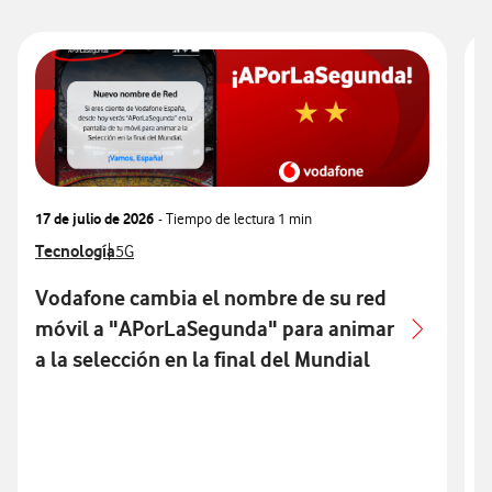
17 de julio de 2026
- Tiempo de lectura
1 min
3
Ver más notas de prensa relacionados con
Tecnología
Ver más notas de prensa relacionados con
V
T
5G
Vodafone cambia el nombre de su red
móvil a "APorLaSegunda" para animar
p
a la selección en la final del Mundial
p
S