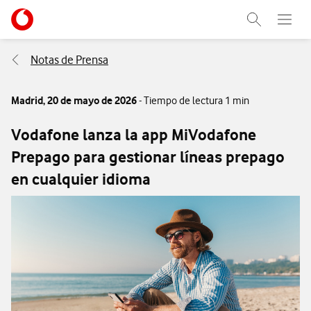
Menu nave
Ir a la pagina principal de vodafone.es
Abrir buscad
Abre e
Menu navegación Segmento
Notas de Prensa
Madrid,
20 de mayo de 2026
- Tiempo de lectura 1 min
Vodafone lanza la app MiVodafone
Prepago para gestionar líneas prepago
en cualquier idioma