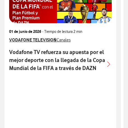
01 de junio de 2026
- Tiempo de lectura
2 min
2
Ver más notas de prensa relacionados con
VODAFONE TELEVISION
Ver más notas de prensa relacionados c
V
Canales
Vodafone TV refuerza su apuesta por el
mejor deporte con la llegada de la Copa
Mundial de la FIFA a través de DAZN