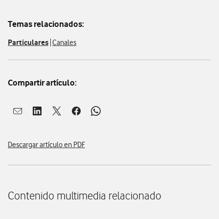
Temas relacionados:
Particulares
Canales
Compartir artículo:
Abrir ventana para compartir en mail
Abrir ventana para compartir en linkedin
Abrir ventana para compartir en twitter
Abrir ventana para compartir en facebook
Abrir ventana para compartir en whatsap
Descargar artículo en PDF
Contenido multimedia relacionado