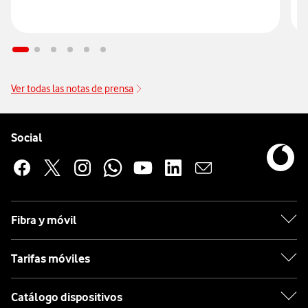
Ver todas las notas de prensa
Pie de página de Vodafone
Enlaces a las redes sociales de Vodafone
Social
Fibra y móvil
Tarifas móviles
Catálogo dispositivos