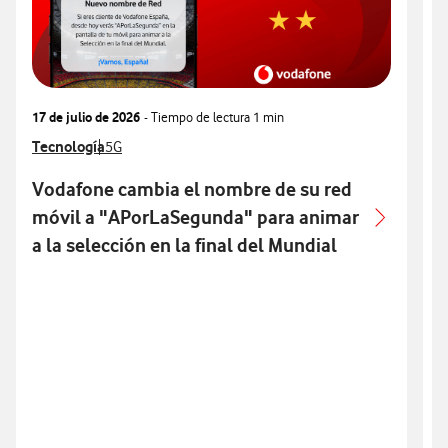
17 de julio de 2026
- Tiempo de lectura
1 min
3
Ver más notas de prensa relacionados con
Tecnología
Ver más notas de prensa relacionados con
V
T
5G
Vodafone cambia el nombre de su red
móvil a "APorLaSegunda" para animar
p
a la selección en la final del Mundial
p
S