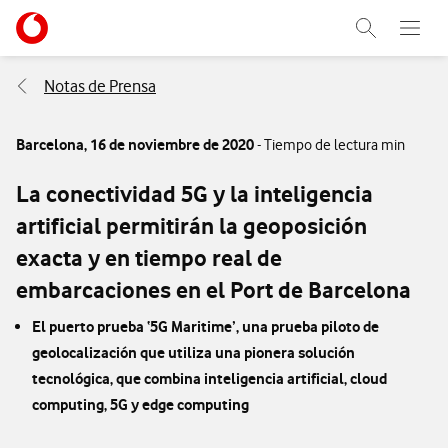
Menu nave
Ir a la pagina principal de vodafone.es
Abrir buscad
Abre e
Menu navegación Segmento
Notas de Prensa
Barcelona,
16 de noviembre de 2020
- Tiempo de lectura min
La conectividad 5G y la inteligencia
artificial permitirán la geoposición
exacta y en tiempo real de
embarcaciones en el Port de Barcelona
El puerto prueba ‘5G Maritime’, una prueba piloto de
geolocalización que utiliza una pionera solución
tecnológica, que combina inteligencia artificial, cloud
computing, 5G y edge computing