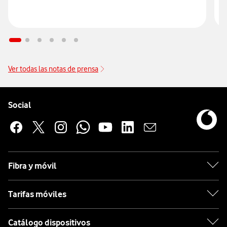
Ver todas las notas de prensa
Pie de página de Vodafone
Enlaces a las redes sociales de Vodafone
Social
Fibra y móvil
Tarifas móviles
Catálogo dispositivos