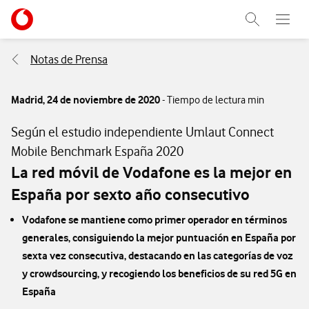
Menu nave
Ir a la pagina principal de vodafone.es
Abrir buscad
Abre e
Menu navegación Segmento
Notas de Prensa
Madrid,
24 de noviembre de 2020
- Tiempo de lectura min
Según el estudio independiente Umlaut Connect
Mobile Benchmark España 2020
La red móvil de Vodafone es la mejor en
España por sexto año consecutivo
Vodafone se mantiene como primer operador en términos
generales, consiguiendo la mejor puntuación en España por
sexta vez consecutiva, destacando en las categorías de voz
y crowdsourcing, y recogiendo los beneficios de su red 5G en
España