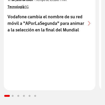
Ver más notas de prensa relacionados con
Tecnología
Ver más notas de prensa relacionados con
V
T
5G
Vodafone cambia el nombre de su red
móvil a "APorLaSegunda" para animar
p
a la selección en la final del Mundial
p
S