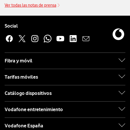
Ver todas las notas de prensa
Pie de página de Vodafone
Enlaces a las redes sociales de Vodafone
Social
Fibra y móvil
Tarifas móviles
Catálogo dispositivos
Vodafone entretenimiento
Vodafone España