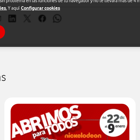
 sin problema en las funciones de tu navegador y no te llevará más de 4
ies.
Configurar cookies
Y aquí
brir ventana para compartir en mail
Abrir ventana para compartir en linkedin
Abrir ventana para compartir en twitter
Abrir ventana para compartir en facebook
Abrir ventana para compartir en whats
as