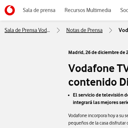
Menu navegación principal. Para dispositivos de escrito
Ir a la pagina principal de vodafone.es
Sala de prensa
Recursos Multimedia
Soc
Sala de Prensa Vodafone
Notas de Prensa
Vod
Madrid,
26 de diciembre de 
Vodafone TV
contenido D
El servicio de televisión
integrará las mejores ser
Vodafone incorpora hoy a su s
pequeños de la casa disfrutar 