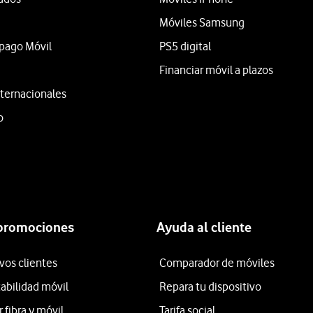
Móviles Samsung
epago Móvil
PS5 digital
Financiar móvil a plazos
ternacionales
o
 promociones
Ayuda al cliente
vos clientes
Comparador de móviles
tabilidad móvil
Repara tu dispositivo
fibra y móvil
Tarifa social