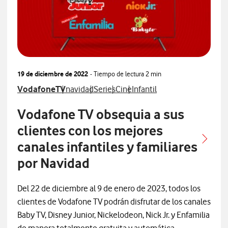
19 de diciembre de 2022
- Tiempo de lectura
2 min
nados con
 relacionados con
s de prensa relacionados con
Ver más notas de prensa relacionados con
Ver más notas de prensa relacionados con
Ver más notas de prensa relacionados
Ver más notas de prensa relaci
Ver más notas de prensa re
VodafoneTV
navidad
Series
Cine
Infantil
Vodafone TV obsequia a sus
clientes con los mejores
canales infantiles y familiares
por Navidad
Del 22 de diciembre al 9 de enero de 2023, todos los
clientes de Vodafone TV podrán disfrutar de los canales
Baby TV, Disney Junior, Nickelodeon, Nick Jr. y Enfamilia