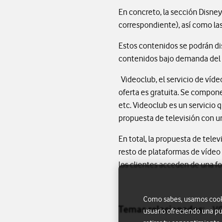
En concreto, la sección Disney
correspondiente), así como las
Estos contenidos se podrán dis
contenidos bajo demanda del ca
Videoclub, el servicio de ví
oferta es gratuita. Se compone 
etc. Videoclub es un servicio
propuesta de televisión con 
En total, la propuesta de tele
resto de plataformas de vídeo 
los clientes acceden de una fo
Como sabes, usamos cookie
Temas relacionados:
V
usuario ofreciendo una pu