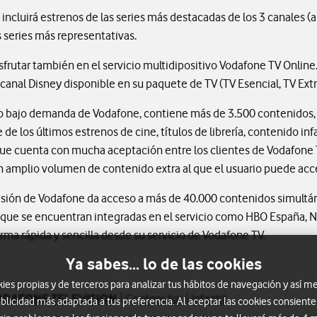
 incluirá estrenos de las series más destacadas de los 3 canales (
 series más representativas.
frutar también en el servicio multidipositivo Vodafone TV Online. 
nal Disney disponible en su paquete de TV (TV Esencial, TV Extra
deo bajo demanda de Vodafone, contiene más de 3.500 contenidos,
de los últimos estrenos de cine, títulos de librería, contenido inf
 que cuenta con mucha aceptación entre los clientes de Vodafone
un amplio volumen de contenido extra al que el usuario puede ac
visión de Vodafone da acceso a más de 40.000 contenidos simultán
que se encuentran integradas en el servicio como HBO España, Netfl
rma rápida y sencilla desde su servicio de Vodafone TV.
Ya sabes... lo de las cookies
s propias y de terceros para analizar tus hábitos de navegación y así me
ODAFONE TELEVISION
Contenidos
Infantil
blicidad más adaptada a tus preferencia. Al aceptar las cookies consiente