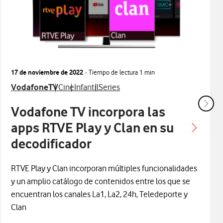
17 de noviembre de 2022
- Tiempo de lectura
1 min
 con
onados con
lacionados con
Ver más notas de prensa relacionados con
Ver más notas de prensa relacionados con
Ver más notas de prensa relacionados con
Ver más notas de prensa relacionad
VodafoneTV
Cine
Infantil
Series
Vodafone TV incorpora las
apps RTVE Play y Clan en su
decodificador
RTVE Play y Clan incorporan múltiples funcionalidades
y un amplio catálogo de contenidos entre los que se
encuentran los canales La1, La2, 24h, Teledeporte y
Clan