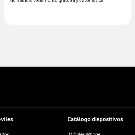
de manera totalmente gratuita y automática
viles
Catálogo dispositivos
tados
Móviles iPhone