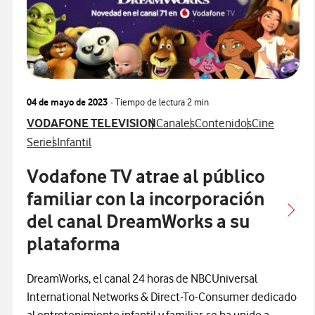
04 de mayo de 2023
- Tiempo de lectura
2 min
Ver más notas de prensa relacionados con
Ver más notas de prensa relacio
Ver más notas de prensa
Ver más nota
VODAFONE TELEVISION
Canales
Contenidos
Cine
Ver más notas de prensa relacionados con
Ver más notas de prensa relacionados con
Series
Infantil
Vodafone TV atrae al público
familiar con la incorporación
del canal DreamWorks a su
plataforma
DreamWorks, el canal 24 horas de NBCUniversal
International Networks & Direct-To-Consumer dedicado