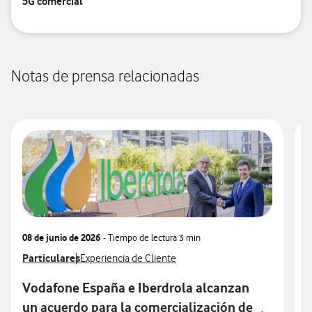
5G comercial
Notas de prensa relacionadas
08 de junio de 2026
- Tiempo de lectura
3 min
1
Ver más notas de prensa relacionados con
Particulares
Ver más notas de prensa relacionados con
V
C
Experiencia de Cliente
Vodafone España e Iberdrola alcanzan
un acuerdo para la comercialización de
"