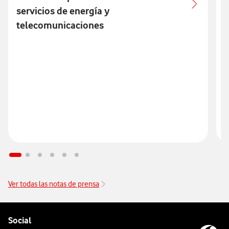
servicios de energía y
telecomunicaciones
Ver todas las notas de prensa
Pie de página de Vodafone
Enlaces a las redes sociales de Vodafone
Social