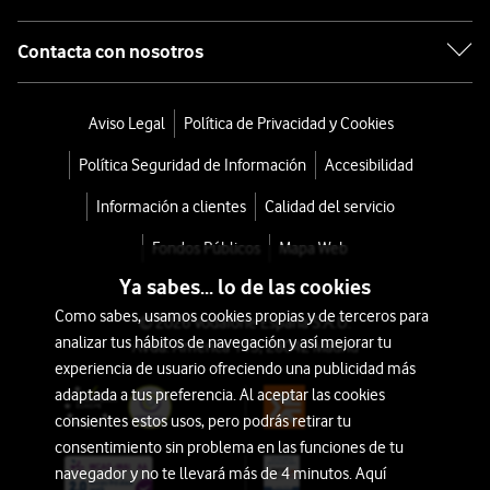
Contacta con nosotros
Aviso Legal
Política de Privacidad y Cookies
Política Seguridad de Información
Accesibilidad
Información a clientes
Calidad del servicio
Fondos Públicos
Mapa Web
Ya sabes... lo de las cookies
Como sabes, usamos cookies propias y de terceros para
© 2026 Vodafone España S.A.U.
analizar tus hábitos de navegación y así mejorar tu
Avda. América 115, 28042 Madrid
experiencia de usuario ofreciendo una publicidad más
adaptada a tus preferencia. Al aceptar las cookies
consientes estos usos, pero podrás retirar tu
consentimiento sin problema en las funciones de tu
navegador y no te llevará más de 4 minutos. Aquí