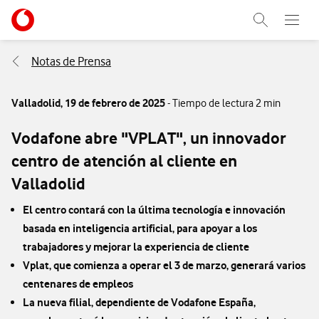
Menu nave
Ir a la pagina principal de vodafone.es
Abrir buscad
Abre e
Menu navegación Segmento
Notas de Prensa
Valladolid,
19 de febrero de 2025
- Tiempo de lectura 2 min
Vodafone abre "VPLAT", un innovador
centro de atención al cliente en
Valladolid
El centro contará con la última tecnología e innovación
basada en inteligencia artificial, para apoyar a los
trabajadores y mejorar la experiencia de cliente
Vplat, que comienza a operar el 3 de marzo, generará varios
centenares de empleos
La nueva filial, dependiente de Vodafone España,