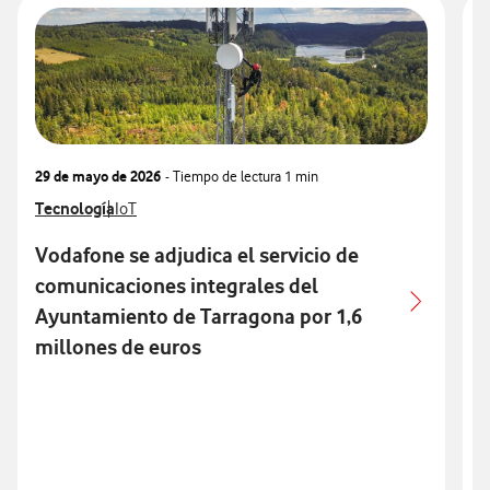
29 de mayo de 2026
- Tiempo de lectura
1 min
2
Ver más notas de prensa relacionados con
Tecnología
Ver más notas de prensa relacionados con
V
V
IoT
Vodafone se adjudica el servicio de
V
V
comunicaciones integrales del
Ayuntamiento de Tarragona por 1,6
millones de euros