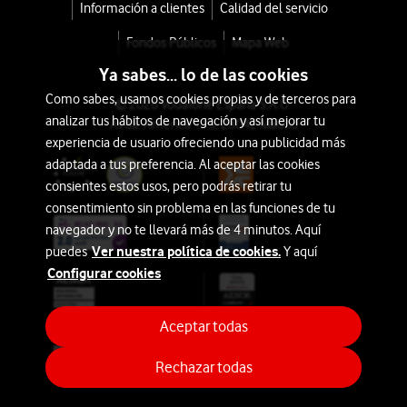
Información a clientes
Calidad del servicio
Fondos Públicos
Mapa Web
Ya sabes... lo de las cookies
Como sabes, usamos cookies propias y de terceros para
© 2026 Vodafone España S.A.U.
analizar tus hábitos de navegación y así mejorar tu
Avda. América 115, 28042 Madrid
experiencia de usuario ofreciendo una publicidad más
adaptada a tus preferencia. Al aceptar las cookies
consientes estos usos, pero podrás retirar tu
consentimiento sin problema en las funciones de tu
navegador y no te llevará más de 4 minutos. Aquí
Ver nuestra política de cookies.
puedes
Y aquí
Configurar cookies
Aceptar todas
Rechazar todas