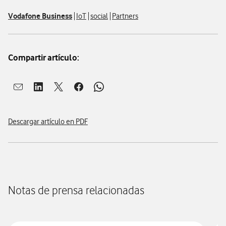
Vodafone Business
IoT
social
Partners
Compartir artículo:
Abrir ventana para compartir en mail
Abrir ventana para compartir en linkedin
Abrir ventana para compartir en twitter
Abrir ventana para compartir en facebook
Abrir ventana para compartir en whatsap
Descargar artículo en PDF
Notas de prensa relacionadas