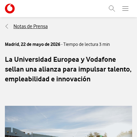
Menu nave
Ir a la pagina principal de vodafone.es
Abrir buscad
Abre e
Menu navegación Segmento
Notas de Prensa
Madrid,
22 de mayo de 2026
- Tiempo de lectura 3 min
La Universidad Europea y Vodafone
sellan una alianza para impulsar talento,
empleabilidad e innovación