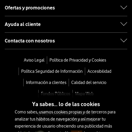
Ofertas y promociones
Ayuda al cliente
Contacta con nosotros
Aviso Legal
Política de Privacidad y Cookies
Política Seguridad de Información
Accesibilidad
Información a clientes
Calidad del servicio
Fondos Públicos
Mapa Web
Ya sabes... lo de las cookies
Como sabes, usamos cookies propias y de terceros para
© 2026 Vodafone España S.A.U.
analizar tus hábitos de navegación y así mejorar tu
Avda. América 115, 28042 Madrid
experiencia de usuario ofreciendo una publicidad más