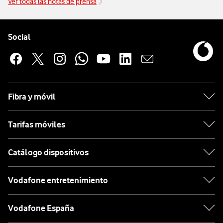
Ver todas las notas de prensa
Pie de página de Vodafone
Enlaces a las redes sociales de Vodafone
Social
Fibra y móvil
Tarifas móviles
Catálogo dispositivos
Vodafone entretenimiento
Vodafone España