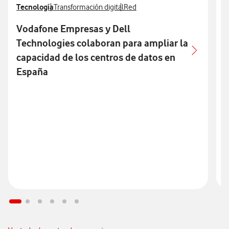
Ver más notas de prensa relacionados con
Tecnología
Ver más notas de prensa relacionados con
Ver más notas de prensa relacion
V
C
Transformación digital
Red
Vodafone Empresas y Dell
L
Technologies colaboran para ampliar la
capacidad de los centros de datos en
España