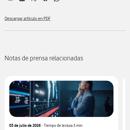
Abrir ventana para compartir en mail
Abrir ventana para compartir en linkedin
Abrir ventana para compartir en twitter
Abrir ventana para compartir en facebook
Abrir ventana para compartir en whatsap
Descargar artículo en PDF
Notas de prensa relacionadas
03 de julio de 2026
- Tiempo de lectura
3 min
0