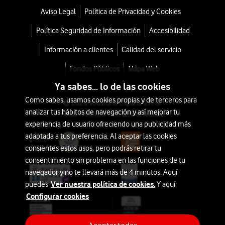
Aviso Legal
Política de Privacidad y Cookies
Política Seguridad de Información
Accesibilidad
Información a clientes
Calidad del servicio
Fondos Públicos
Mapa Web
Ya sabes... lo de las cookies
Como sabes, usamos cookies propias y de terceros para
© 2026 Vodafone España S.A.U.
analizar tus hábitos de navegación y así mejorar tu
Avda. América 115, 28042 Madrid
experiencia de usuario ofreciendo una publicidad más
adaptada a tus preferencia. Al aceptar las cookies
consientes estos usos, pero podrás retirar tu
consentimiento sin problema en las funciones de tu
navegador y no te llevará más de 4 minutos. Aquí
Ver nuestra política de cookies.
puedes
Y aquí
Configurar cookies