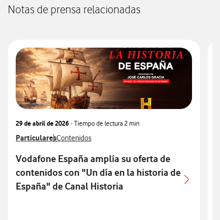
Notas de prensa relacionadas
29 de abril de 2026
- Tiempo de lectura
2 min
0
Ver más notas de prensa relacionados con
Particulares
Ver más notas de prensa relacionados con
V
P
Contenidos
Vodafone España amplía su oferta de
contenidos con "Un día en la historia de
España" de Canal Historia