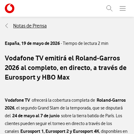
Menu nave
Ir a la pagina principal de vodafone.es
Abrir buscad
Abre e
Menu navegación Segmento
Notas de Prensa
España,
19 de mayo de 2026
- Tiempo de lectura 2 min
Vodafone TV emitirá el Roland-Garros
2026 al completo, en directo, a través de
Eurosport y HBO Max
Vodafone TV
Roland-Garros
ofrecerá la cobertura completa de
2026
, el segundo Grand Slam de la temporada, que se disputará
24 de mayo al 7 de junio
del
sobre la tierra batida de París. Los
clientes pueden seguir el torneo en directo a través de los
Eurosport 1, Eurosport 2 y Eurosport 4K
canales
, disponibles en