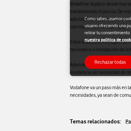
Vodafone duplica desde hoy la
manteniendo el precio. De est
adicionales tendrán fibra a 1
Como sabes, usamos cookie
usuario ofreciendo una pu
con router 5G Wifi 6 portátil.
retirar tu consentimiento
nuestra política de cook
Estas soluciones incluyen sin c
necesarios o instalación de la f
Rechazar todas
Además, los clientes que teng
residencia sin necesidad de de
Vodafone va un paso más en la
necesidades, ya sean de comun
Temas relacionados:
Pa