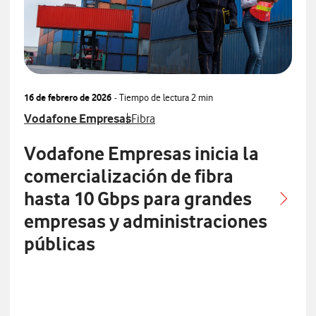
16 de febrero de 2026
- Tiempo de lectura
2 min
Ver más notas de prensa relacionados con
Ver más notas de prensa relacionados
Vodafone Empresas
Fibra
Vodafone Empresas inicia la
comercialización de fibra
hasta 10 Gbps para grandes
empresas y administraciones
públicas