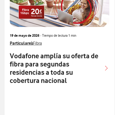
19 de mayo de 2026
- Tiempo de lectura
1 min
Ver más notas de prensa relacionados con
Ver más notas de prensa relacionados con
Particulares
Fibra
Vodafone amplía su oferta de
fibra para segundas
residencias a toda su
cobertura nacional