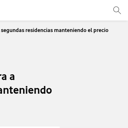
Abri
a segundas residencias manteniendo el precio
ra a
anteniendo