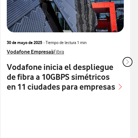
30 de mayo de 2025
- Tiempo de lectura
1 min
 con
Ver más notas de prensa relacionados con
Ver más notas de prensa relacionados c
Vodafone Empresas
Fibra
Vodafone inicia el despliegue
de fibra a 10GBPS simétricos
en 11 ciudades para empresas