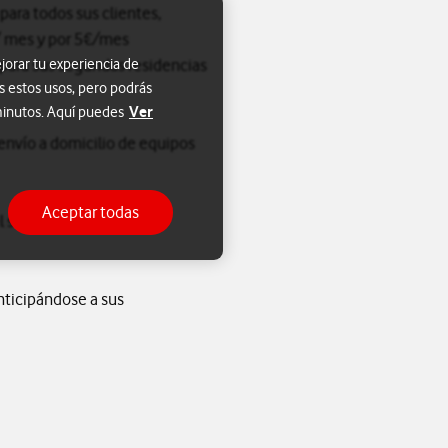
para todos sus clientes,
€/ mes y por 5€/mes
 para sus segundas residencias
jorar tu experiencia de
s estos usos, pero podrás
Ver
 minutos. Aquí puedes
y envío a domicilio de equipos
Aceptar todas
l servicio en su segunda
nticipándose a sus