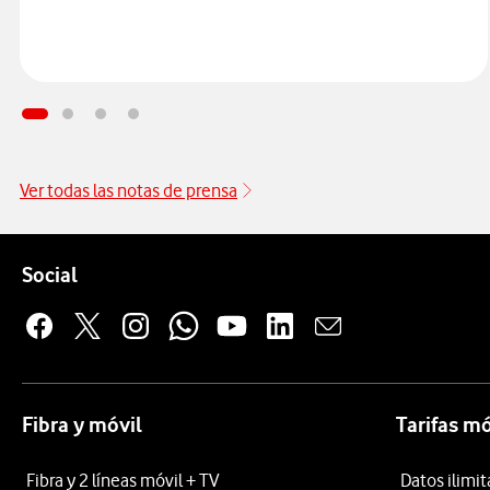
Ver todas las notas de prensa
Pie de página de Vodafone
Enlaces a las redes sociales de Vodafone
Social
Fibra y móvil
Tarifas mó
Fibra y 2 líneas móvil + TV
Datos ilimi