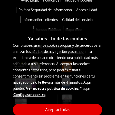
Aviso Legal
Política de Privacidad y Cookies
Política Seguridad de Información
Accesibilidad
Información a clientes
Calidad del servicio
Fondos Públicos
Mapa Web
Ya sabes... lo de las cookies
Como sabes, usamos cookies propias y de terceros para
© 2026 Vodafone España S.A.U.
analizar tus hábitos de navegación y así mejorar tu
Avda. América 115, 28042 Madrid
experiencia de usuario ofreciendo una publicidad más
adaptada a tus preferencia. Al aceptar las cookies
consientes estos usos, pero podrás retirar tu
consentimiento sin problema en las funciones de tu
navegador y no te llevará más de 4 minutos. Aquí
Ver nuestra política de cookies.
puedes
Y aquí
Configurar cookies
Aceptar todas