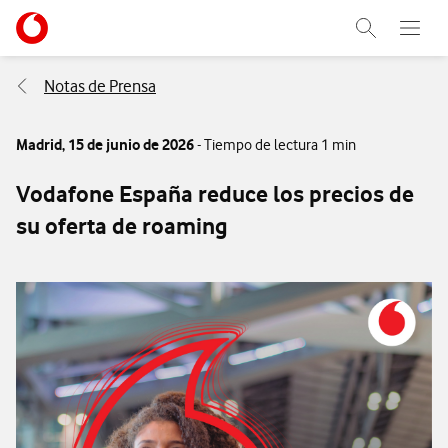
Menu nave
Ir a la pagina principal de vodafone.es
Abrir buscad
Abre e
Menu navegación Segmento
Notas de Prensa
Madrid,
15 de junio de 2026
- Tiempo de lectura 1 min
Vodafone España reduce los precios de
su oferta de roaming