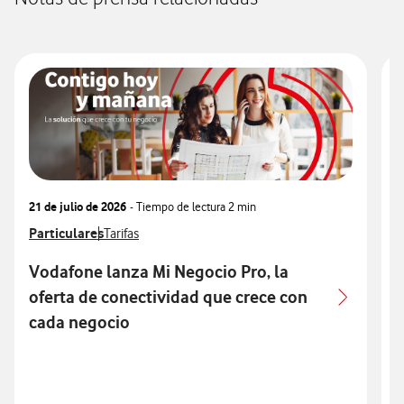
21 de julio de 2026
- Tiempo de lectura
2 min
0
Ver más notas de prensa relacionados con
Particulares
Ver más notas de prensa relacionados con
V
P
Tarifas
Vodafone lanza Mi Negocio Pro, la
oferta de conectividad que crece con
cada negocio