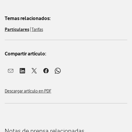
Temas relacionados:
Particulares
Tarifas
Compartir artículo:
Abrir ventana para compartir en mail
Abrir ventana para compartir en linkedin
Abrir ventana para compartir en twitter
Abrir ventana para compartir en facebook
Abrir ventana para compartir en whatsap
Descargar artículo en PDF
Notas de prensa relacionadas