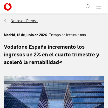
Menu nave
Ir a la pagina principal de vodafone.es
Abrir buscad
Abre e
Menu navegación Segmento
Notas de Prensa
Madrid,
16 de junio de 2026
- Tiempo de lectura 3 min
Vodafone España incrementó los
ingresos un 2% en el cuarto trimestre y
aceleró la rentabilidad<