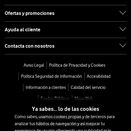
Ofertas y promociones
Ayuda al cliente
Contacta con nosotros
Aviso Legal
Política de Privacidad y Cookies
Política Seguridad de Información
Accesibilidad
Información a clientes
Calidad del servicio
Fondos Públicos
Mapa Web
Ya sabes... lo de las cookies
Como sabes, usamos cookies propias y de terceros para
© 2026 Vodafone España S.A.U.
analizar tus hábitos de navegación y así mejorar tu
Avda. América 115, 28042 Madrid
experiencia de usuario ofreciendo una publicidad más