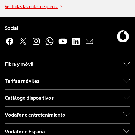
Ver todas las notas de prensa
Pie de página de Vodafone
Enlaces a las redes sociales de Vodafone
Social
Fibra y móvil
Tarifas móviles
Catálogo dispositivos
Vodafone entretenimiento
Vodafone España