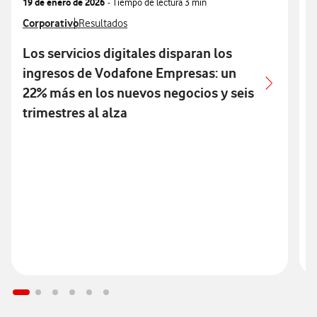
19 de enero de 2026
- Tiempo de lectura
3 min
1
Ver más notas de prensa relacionados con
Corporativo
Ver más notas de prensa relacionados con
V
C
Resultados
Los servicios digitales disparan los
ingresos de Vodafone Empresas: un
22% más en los nuevos negocios y seis
trimestres al alza
e