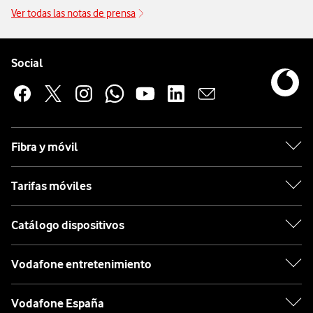
Ver todas las notas de prensa
Pie de página de Vodafone
Enlaces a las redes sociales de Vodafone
Social
Fibra y móvil
Tarifas móviles
Catálogo dispositivos
Vodafone entretenimiento
Vodafone España