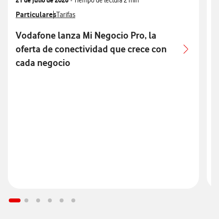
Ver más notas de prensa relacionados con
Particulares
Ver más notas de prensa relacionados con
V
P
Tarifas
Vodafone lanza Mi Negocio Pro, la
oferta de conectividad que crece con
cada negocio