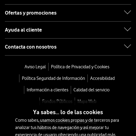
Ofertas y promociones
Ayuda al cliente
Contacta con nosotros
Aviso Legal
Política de Privacidad y Cookies
Política Seguridad de Información
Accesibilidad
Información a clientes
Calidad del servicio
Fondos Públicos
Mapa Web
Ya sabes... lo de las cookies
Como sabes, usamos cookies propias y de terceros para
© 2026 Vodafone España S.A.U.
analizar tus hábitos de navegación y así mejorar tu
Avda. América 115, 28042 Madrid
experiencia de usuario ofreciendo una publicidad más