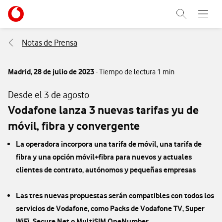
Menu nave
Ir a la pagina principal de vodafone.es
Abrir buscad
Abre e
Menu navegación Segmento
Notas de Prensa
Madrid,
28 de julio de 2023
- Tiempo de lectura 1 min
Desde el 3 de agosto
Vodafone lanza 3 nuevas tarifas yu de
móvil, fibra y convergente
La operadora incorpora una tarifa de móvil, una tarifa de
fibra y una opción móvil+fibra para nuevos y actuales
clientes de contrato, autónomos y pequeñas empresas
Las tres nuevas propuestas serán compatibles con todos los
servicios de Vodafone, como Packs de Vodafone TV, Super
WiFi, Secure Net o MultiSIM OneNumber