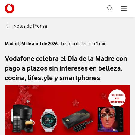
Menu nave
Ir a la pagina principal de vodafone.es
Abrir buscad
Abre e
Menu navegación Segmento
Notas de Prensa
Madrid,
24 de abril de 2026
- Tiempo de lectura 1 min
Vodafone celebra el Día de la Madre con
pago a plazos sin intereses en belleza,
cocina, lifestyle y smartphones