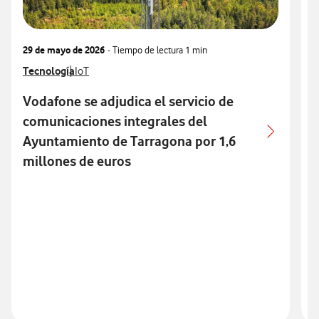
29 de mayo de 2026
- Tiempo de lectura
1 min
2
Ver más notas de prensa relacionados con
Tecnología
Ver más notas de prensa relacionados con
V
V
IoT
Vodafone se adjudica el servicio de
V
V
comunicaciones integrales del
Ayuntamiento de Tarragona por 1,6
millones de euros