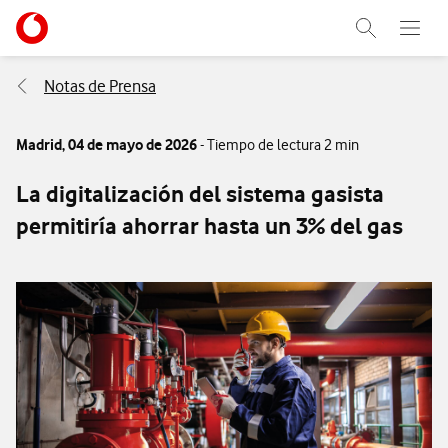
Menu nave
Ir a la pagina principal de vodafone.es
Abrir buscad
Abre e
Menu navegación Segmento
Notas de Prensa
Madrid,
04 de mayo de 2026
- Tiempo de lectura 2 min
La digitalización del sistema gasista
permitiría ahorrar hasta un 3% del gas