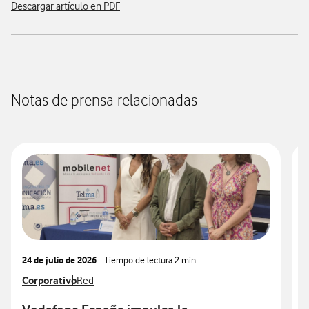
Descargar artículo en PDF
Notas de prensa relacionadas
24 de julio de 2026
- Tiempo de lectura
2 min
0
Ver más notas de prensa relacionados con
Corporativo
Ver más notas de prensa relacionados con
V
T
Red