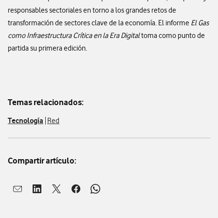
responsables sectoriales en torno a los grandes retos de
transformación de sectores clave de la economía. El informe
El Gas
como Infraestructura Crítica en la Era Digital
toma como punto de
partida su primera edición.
Temas relacionados:
Tecnología
Red
Compartir artículo:
Abrir ventana para compartir en mail
Abrir ventana para compartir en linkedin
Abrir ventana para compartir en twitter
Abrir ventana para compartir en facebook
Abrir ventana para compartir en whatsap