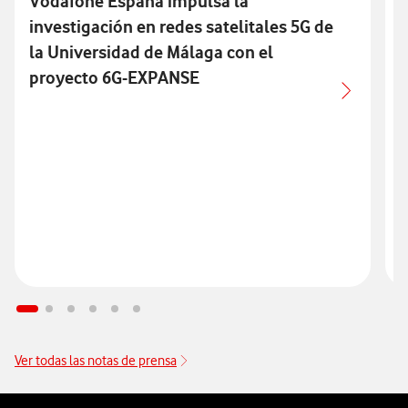
Vodafone España impulsa la
investigación en redes satelitales 5G de
la Universidad de Málaga con el
l
proyecto 6G-EXPANSE
Ver todas las notas de prensa
Pie de página de Vodafone