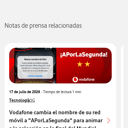
Notas de prensa relacionadas
17 de julio de 2026
- Tiempo de lectura
1 min
3
Ver más notas de prensa relacionados con
Tecnología
Ver más notas de prensa relacionados con
V
T
5G
Vodafone cambia el nombre de su red
móvil a "APorLaSegunda" para animar
p