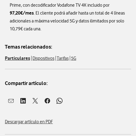
Prime, con decodificador Vodafone TV 4K incluido por
97,20€/mes
. El cliente podrá añadir hasta un total de 4 líneas
adicionales a máxima velocidad 5G y datos ilimitados por solo
10,79€ cada una.
Temas relacionados:
Particulares
Dispositivos
Tarifas
5G
Compartir artículo:
Abrir ventana para compartir en mail
Abrir ventana para compartir en linkedin
Abrir ventana para compartir en twitter
Abrir ventana para compartir en facebook
Abrir ventana para compartir en whatsap
Descargar artículo en PDF