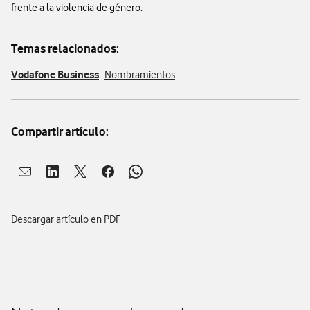
frente a la violencia de género.
Temas relacionados:
Vodafone Business
Nombramientos
Compartir artículo:
Abrir ventana para compartir en mail
Abrir ventana para compartir en linkedin
Abrir ventana para compartir en twitter
Abrir ventana para compartir en facebook
Abrir ventana para compartir en whatsap
Descargar artículo en PDF