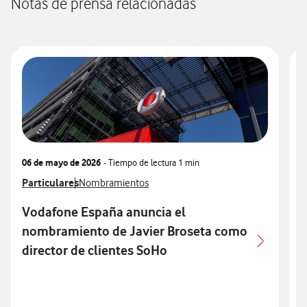
Notas de prensa relacionadas
06 de mayo de 2026
- Tiempo de lectura
1 min
1
Ver más notas de prensa relacionados con
Particulares
Ver más notas de prensa relacionados con
V
C
Nombramientos
Vodafone España anuncia el
nombramiento de Javier Broseta como
director de clientes SoHo
d