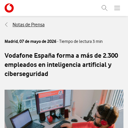
Menu nave
Ir a la pagina principal de vodafone.es
Abrir buscad
Abre e
Menu navegación Segmento
Notas de Prensa
Madrid,
07 de mayo de 2026
- Tiempo de lectura 3 min
Vodafone España forma a más de 2.300
empleados en inteligencia artificial y
ciberseguridad