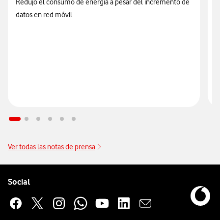
Redujo el consumo de energía a pesar del incremento de
datos en red móvil
E
v
V
Ver todas las notas de prensa
Pie de página de Vodafone
Enlaces a las redes sociales de Vodafone
Social