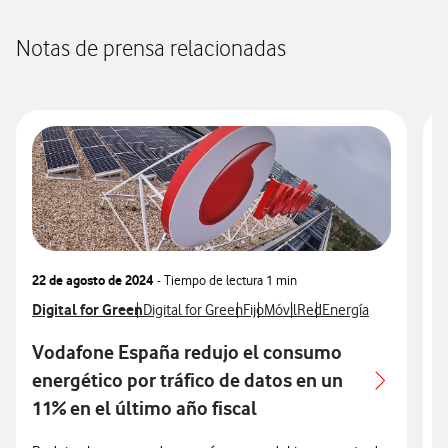
Notas de prensa relacionadas
22 de agosto de 2024
- Tiempo de lectura
1 min
2
Ver más notas de prensa relacionados con
Digital for Green
Ver más notas de prensa relacionados con
Ver más notas de prensa relacio
Ver más notas de prensa rela
Ver más notas de prensa
Ver más notas de pr
V
V
Digital for Green
Fijo
Móvil
Red
Energía
V
C
Vodafone España redujo el consumo
energético por tráfico de datos en un
o
11% en el último año fiscal