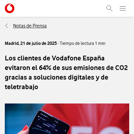
Menu nave
Ir a la pagina principal de vodafone.es
Abrir buscad
Abre e
Menu navegación Segmento
Notas de Prensa
Madrid,
21 de julio de 2025
- Tiempo de lectura 1 min
Los clientes de Vodafone España
evitaron el 64% de sus emisiones de CO2
gracias a soluciones digitales y de
teletrabajo