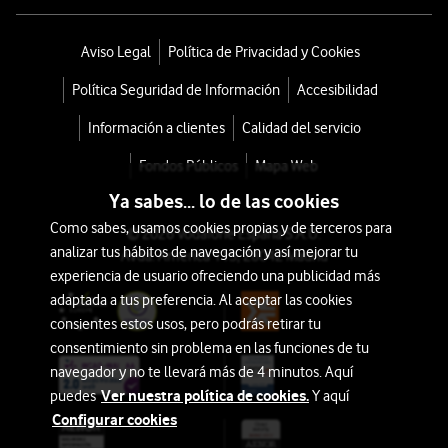
Aviso Legal
Política de Privacidad y Cookies
Política Seguridad de Información
Accesibilidad
Información a clientes
Calidad del servicio
Fondos Públicos
Mapa Web
Ya sabes... lo de las cookies
Como sabes, usamos cookies propias y de terceros para
© 2026 Vodafone España S.A.U.
analizar tus hábitos de navegación y así mejorar tu
Avda. América 115, 28042 Madrid
experiencia de usuario ofreciendo una publicidad más
adaptada a tus preferencia. Al aceptar las cookies
consientes estos usos, pero podrás retirar tu
consentimiento sin problema en las funciones de tu
navegador y no te llevará más de 4 minutos. Aquí
Ver nuestra política de cookies.
puedes
Y aquí
Configurar cookies