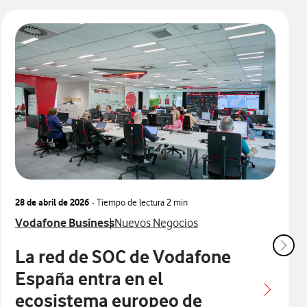
28 de abril de 2026
- Tiempo de lectura
2 min
con
Ver más notas de prensa relacionados con
Ver más notas de prensa relacionados co
Vodafone Business
Nuevos Negocios
La red de SOC de Vodafone
España entra en el
ecosistema europeo de