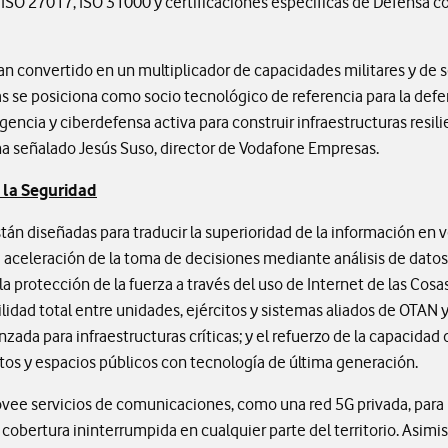
1, ISO 27017, ISO 31000 y certificaciones específicas de Defensa
n convertido en un multiplicador de capacidades militares y de 
 se posiciona como socio tecnológico de referencia para la defen
encia y ciberdefensa activa para construir infraestructuras resilie
ha señalado Jesús Suso, director de Vodafone Empresas.
 la Seguridad
án diseñadas para traducir la superioridad de la información en v
a aceleración de la toma de decisiones mediante análisis de datos
a protección de la fuerza a través del uso de Internet de las Cos
idad total entre unidades, ejércitos y sistemas aliados de OTAN y 
nzada para infraestructuras críticas; y el refuerzo de la capacida
tos y espacios públicos con tecnología de última generación.
rovee servicios de comunicaciones, como una red 5G privada, para
cobertura ininterrumpida en cualquier parte del territorio. Asim