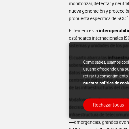
monitorizar, detectar y neutr
nueva generación y protección
propuesta específica de SOC´
El tercero es la
interoperabil
estándares internacionales IS
sistemas y unidades de los pa
El cuarto abarca las
infraestru
Como sabes, usamos cookie
soberano con más de 100 centr
usuario ofreciendo una pu
datos redundantes en España 
retirar tu consentimiento
centros de datos edge distrib
nuestra política de cook
de las infraestructuras del clie
Vodafone España es una entida
Rechazar todas
decisiones se realiza desde E
infraestructura de telecomunic
—emergencias, grandes evento