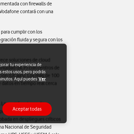
ementada con firewalls de
, Vodafone contará con una
 para cumplir con los
ración fluida y segura con los
rece soluciones de cloud
jorar tu experiencia de
tinuidad (BCP) con centros de
s estos usos, pero podrás
ción (UCaaS). Los más de 100
Ver
 minutos. Aquí puedes
e datos en tiempo real cerca
 La gestión y toma de
Aceptar todas
propuesta con la
robada en despliegues críticos
ma Nacional de Seguridad