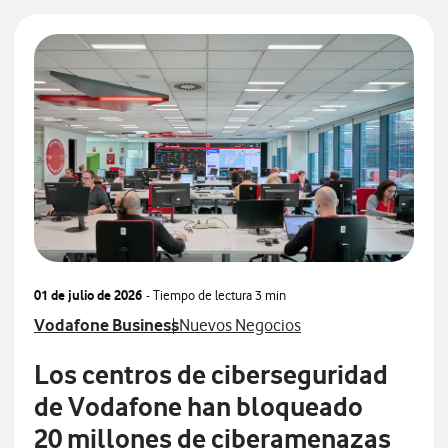
01 de julio de 2026
- Tiempo de lectura
3 min
 con
Ver más notas de prensa relacionados con
Ver más notas de prensa relacionados 
Vodafone Business
Nuevos Negocios
Los centros de ciberseguridad
de Vodafone han bloqueado
20 millones de ciberamenazas