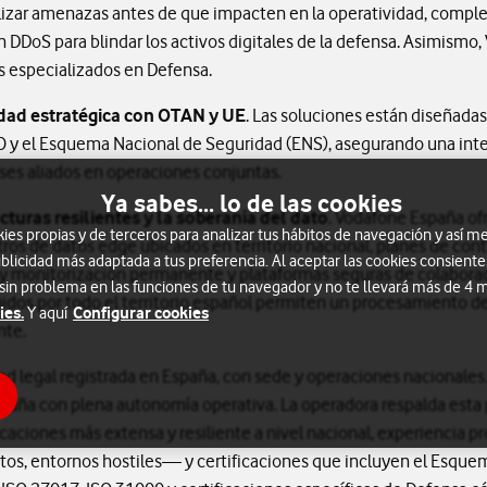
alizar amenazas antes de que impacten en la operatividad, compl
 DDoS para blindar los activos digitales de la defensa. Asimismo
s especializados en Defensa.
idad estratégica con OTAN y UE
. Las soluciones están diseñadas
O y el Esquema Nacional de Seguridad (ENS), asegurando una integ
íses aliados en operaciones conjuntas.
Ya sabes... lo de las cookies
cturas resilientes y la soberanía del dato
. Vodafone España of
s propias y de terceros para analizar tus hábitos de navegación y así me
os de datos edge ubicados en territorio nacional, planes de con
blicidad más adaptada a tus preferencia. Al aceptar las cookies consiente
y monitorización permanente y plataformas seguras de colabora
 sin problema en las funciones de tu navegador y no te llevará más de 4
uidos por todo el territorio español permiten un procesamiento d
ies.
Configurar cookies
Y aquí
nte.
d legal registrada en España, con sede y operaciones nacionales.
spaña con plena autonomía operativa. La operadora respalda esta 
aciones más extensa y resiliente a nivel nacional, experiencia p
s, entornos hostiles— y certificaciones que incluyen el Esque