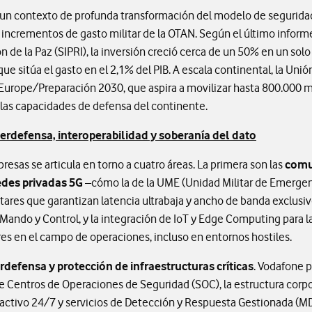
 un contexto de profunda transformación del modelo de segurida
incrementos de gasto militar de la OTAN. Según el último informe
n de la Paz (SIPRI), la inversión creció cerca de un 50% en un sol
que sitúa el gasto en el 2,1% del PIB. A escala continental, la U
urope/Preparación 2030, que aspira a movilizar hasta 800.000 mi
r las capacidades de defensa del continente.
berdefensa, interoperabilidad y soberanía del dato
sas se articula en torno a cuatro áreas. La primera son las
comun
edes privadas 5G
–cómo la de la UME (Unidad Militar de Emergenc
itares que garantizan latencia ultrabaja y ancho de banda exclus
Mando y Control, y la integración de IoT y Edge Computing para l
s en el campo de operaciones, incluso en entornos hostiles.
rdefensa y protección de infraestructuras críticas
. Vodafone p
e Centros de Operaciones de Seguridad (SOC), la estructura corp
ctivo 24/7 y servicios de Detección y Respuesta Gestionada (MD