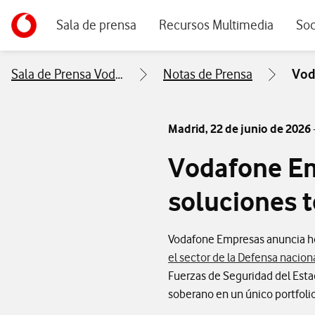
Menu navegación principal. Para dispositivos de escrito
Ir a la pagina principal de vodafone.es
Sala de prensa
Recursos Multimedia
Soc
Sala de Prensa Vodafone
Notas de Prensa
Vod
Madrid,
22 de junio de 2026
Vodafone Em
soluciones 
Vodafone Empresas anuncia ho
el sector de la Defensa nacion
Fuerzas de Seguridad del Estad
soberano en un único portfoli