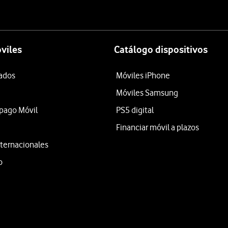
viles
Catálogo dispositivos
tados
Móviles iPhone
Móviles Samsung
epago Móvil
PS5 digital
Financiar móvil a plazos
ternacionales
o