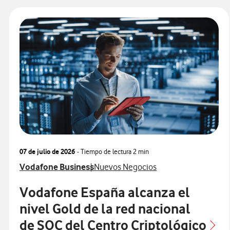
07 de julio de 2026
- Tiempo de lectura
2 min
Ver más notas de prensa relacionados con
Ver más notas de prensa relacionados
Vodafone Business
Nuevos Negocios
Vodafone España alcanza el
nivel Gold de la red nacional
de SOC del Centro Criptológico