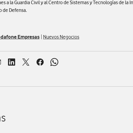
s a la Guardia Civil y al Centro de Sistemas y Tecnologías de la I
o de Defensa.
dafone Empresas
Nuevos Negocios
brir ventana para compartir en mail
Abrir ventana para compartir en linkedin
Abrir ventana para compartir en twitter
Abrir ventana para compartir en facebook
Abrir ventana para compartir en whats
as