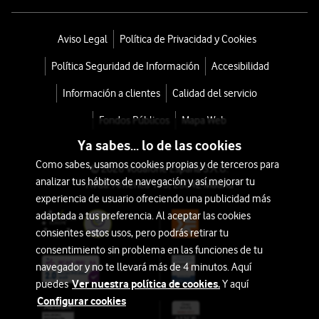
Aviso Legal
Política de Privacidad y Cookies
Política Seguridad de Información
Accesibilidad
Información a clientes
Calidad del servicio
Fondos Públicos
Mapa Web
Ya sabes... lo de las cookies
Como sabes, usamos cookies propias y de terceros para
© 2026 Vodafone España S.A.U.
analizar tus hábitos de navegación y así mejorar tu
Avda. América 115, 28042 Madrid
experiencia de usuario ofreciendo una publicidad más
adaptada a tus preferencia. Al aceptar las cookies
consientes estos usos, pero podrás retirar tu
consentimiento sin problema en las funciones de tu
navegador y no te llevará más de 4 minutos. Aquí
Ver nuestra política de cookies.
puedes
Y aquí
Configurar cookies