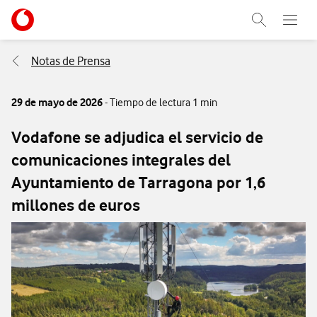
Menu nave
Ir a la pagina principal de vodafone.es
Abrir buscad
Abre e
Menu navegación Segmento
Notas de Prensa
29 de mayo de 2026
- Tiempo de lectura 1 min
Vodafone se adjudica el servicio de
comunicaciones integrales del
Ayuntamiento de Tarragona por 1,6
millones de euros