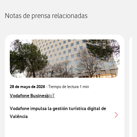
Notas de prensa relacionadas
28 de mayo de 2026
- Tiempo de lectura
1 min
2
Ver más notas de prensa relacionados con
Vodafone Business
Ver más notas de prensa relacionados con
V
T
IoT
Vodafone impulsa la gestión turística digital de
Valência
l
e