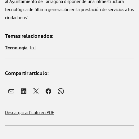
al Ayuntamiento de Tarragona disponer de una infraestructura
tecnológica de última generación en la prestación de servicios a los
ciudadanos”.
Temas relacionados:
Tecnología
IoT
Compartir artículo:
Abrir ventana para compartir en mail
Abrir ventana para compartir en linkedin
Abrir ventana para compartir en twitter
Abrir ventana para compartir en facebook
Abrir ventana para compartir en whatsap
Descargar artículo en PDF