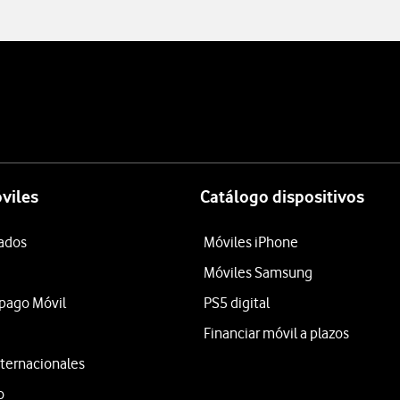
viles
Catálogo dispositivos
tados
Móviles iPhone
Móviles Samsung
epago Móvil
PS5 digital
Financiar móvil a plazos
ternacionales
o