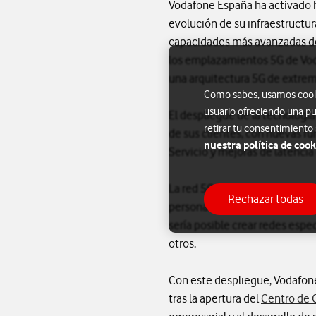
Vodafone España ha activado 
evolución de su infraestructur
capacidades más avanzadas de
los emplazamientos 5G de Voda
una arquitectura 5G de extre
Como sabes, usamos cookie
usuario ofreciendo una pu
El despliegue de la tecnología
retirar tu consentimiento
de sus clientes, con nuevas f
nuestra política de cook
Servicio y mejoras de latencia
La red 5G Standalone habilita 
Rechazar todas
personas, desde la movilidad co
sería posible crear redes espe
otros.
Con este despliegue, Vodafone
tras la apertura del
Centro de 