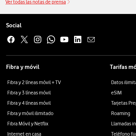
Ver todas las notas de prensa
Pie de página de Vodafone
Enlaces a las redes sociales de Vodafone
Social
Fibra y móvil
Tarifas mó
Fibra y 2 líneas móvil + TV
Datos ilimi
Fibra y 3 líneas móvil
eSIM
Fibra y 4 líneas móvil
Tarjetas Pr
Fibra y móvil ilimitado
Roaming
Fibra Móvil y Netflix
Llamadas in
Internet en casa
Teléfono fij