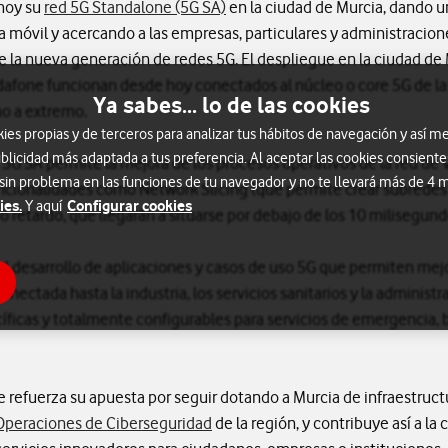
hoy su
red 5G Standalone (5G SA)
en la ciudad de Murcia, dando u
a móvil y acercando a las empresas, particulares y administracion
 la nueva generación de redes 5G. El despliegue en la ciudad de
fone funcionan desde hoy conectados al núcleo o core 5G de la 
Ya sabes... lo de las cookies
mo a extremo.
s propias y de terceros para analizar tus hábitos de navegación y así me
blicidad más adaptada a tus preferencia. Al aceptar las cookies consiente
 5G SA permite la mejora de los procesos operativos de la red de 
 sin problema en las funciones de tu navegador y no te llevará más de 4
uncionalidades como Network Slicing (que permite crear subredes 
ies.
Configurar cookies
Y aquí
 o retardo, que llegarán a situarse por debajo de los 10 milisegun
el desarrollo de aplicaciones y casos de uso 5G que permiten mejor
nectada hasta la industria, los servicios sanitarios y la administr
cíficas y totalmente configurables para servicios de emergencia, 
 refuerza su apuesta por seguir dotando a Murcia de infraestructu
Operaciones de Ciberseguridad
de la región, y contribuye así a la