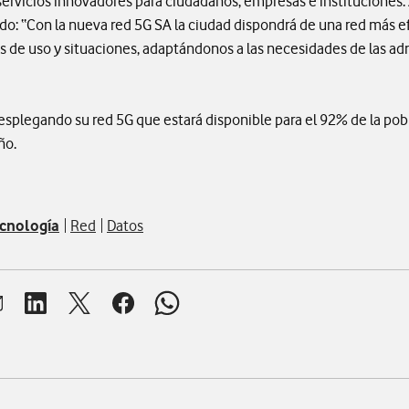
 servicios innovadores para ciudadanos, empresas e instituciones. 
: “Con la nueva red 5G SA la ciudad dispondrá de una red más efic
s de uso y situaciones, adaptándonos a las necesidades de las ad
plegando su red 5G que estará disponible para el 92% de la pob
ño.
cnología
Red
Datos
brir ventana para compartir en mail
Abrir ventana para compartir en linkedin
Abrir ventana para compartir en twitter
Abrir ventana para compartir en facebook
Abrir ventana para compartir en whats