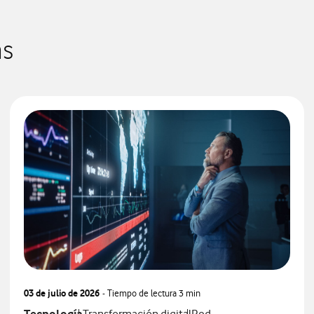
as
03 de julio de 2026
- Tiempo de lectura
3 min
Ver más notas de prensa relacionados con
Ver más notas de prensa relacionados con
Ver más notas de prensa 