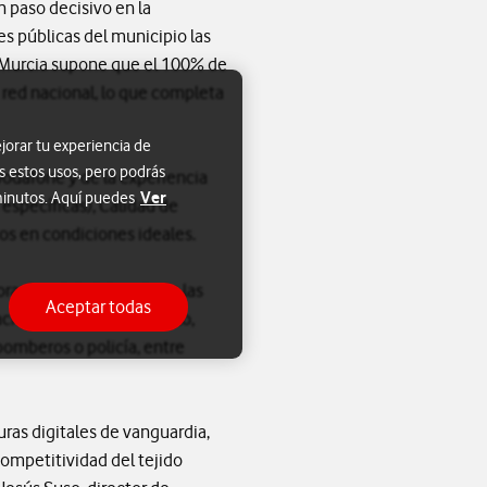
n paso decisivo en la
es públicas del municipio las
 Murcia supone que el 100% de
red nacional, lo que completa
jorar tu experiencia de
s estos usos, pero podrás
Vodafone y de la experiencia
Ver
 minutos. Aquí puedes
específicas), Calidad de
dos en condiciones ideales.
ar la calidad de vida de las
Aceptar todas
ación pública. Por ejemplo,
bomberos o policía, entre
ras digitales de vanguardia,
 competitividad del tejido