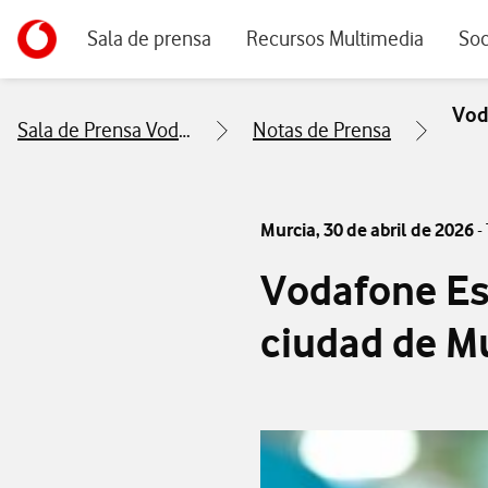
Menu navegación principal. Para dispositivos de escrito
Ir a la pagina principal de vodafone.es
Sala de prensa
Recursos Multimedia
Soc
Vod
Sala de Prensa Vodafone
Notas de Prensa
Murcia,
30 de abril de 2026
-
Vodafone Es
ciudad de M