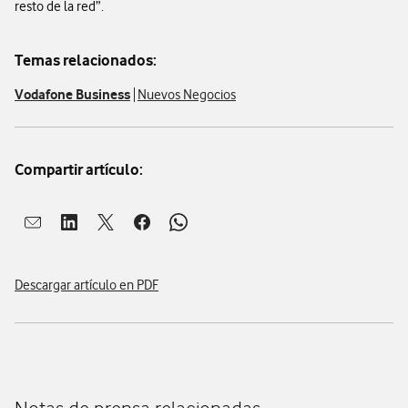
resto de la red”.
Temas relacionados:
Vodafone Business
Nuevos Negocios
Compartir artículo:
Abrir ventana para compartir en mail
Abrir ventana para compartir en linkedin
Abrir ventana para compartir en twitter
Abrir ventana para compartir en facebook
Abrir ventana para compartir en whatsap
Descargar artículo en PDF